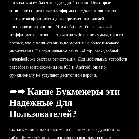
рисковать всем банком ради одной ставки. Некоторые
эстонские спортивные платформы предлагают достаточно
высокие коэффициенты дли определенных матчей,
произошедших или лиг. Этим образом, более высокой
коэффициенты позволяют выиграть большие суммы, просто
потому, что знаешь ставишь на моменты с более высокого
множителем. На официальном сайте «olimp. bet» удобный
интерфейс же быстрая регистрация. Для мобильных устройств
разработаны приложения на iOS и Android, они по
функционалу не уступают десктопной версии.
➦➦ Какие Букмекеры эти
Надежные Для
Пользователей?
Скачать мобильные приложения вы можете следующий на
сайте БК «Фонбет» и в специализированных сервисах.