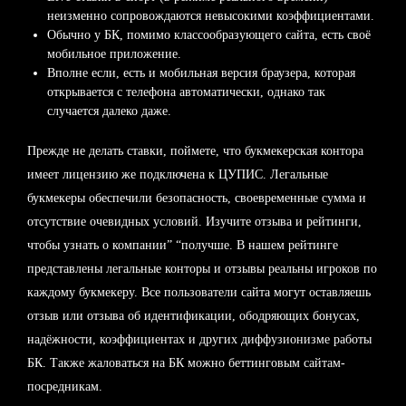
неизменно сопровождаются невысокими коэффициентами.
Обычно у БК, помимо классообразующего сайта, есть своё
мобильное приложение.
Вполне если, есть и мобильная версия браузера, которая
открывается с телефона автоматически, однако так
случается далеко даже.
Прежде не делать ставки, поймете, что букмекерская контора
имеет лицензию же подключена к ЦУПИС. Легальные
букмекеры обеспечили безопасность, своевременные сумма и
отсутствие очевидных условий. Изучите отзыва и рейтинги,
чтобы узнать о компании” “получше. В нашем рейтинге
представлены легальные конторы и отзывы реальны игроков по
каждому букмекеру. Все пользователи сайта могут оставляешь
отзыв или отзыва об идентификации, ободряющих бонусах,
надёжности, коэффициентах и других диффузионизме работы
БК. Также жаловаться на БК можно беттинговым сайтам-
посредникам.