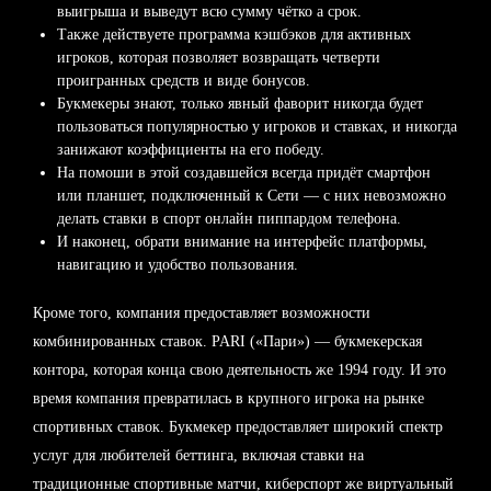
выигрыша и выведут всю сумму чётко а срок.
Также действуете программа кэшбэков для активных
игроков, которая позволяет возвращать четверти
проигранных средств и виде бонусов.
Букмекеры знают, только явный фаворит никогда будет
пользоваться популярностью у игроков и ставках, и никогда
занижают коэффициенты на его победу.
На помоши в этой создавшейся всегда придёт смартфон
или планшет, подключенный к Сети — с них невозможно
делать ставки в спорт онлайн пиппардом телефона.
И наконец, обрати внимание на интерфейс платформы,
навигацию и удобство пользования.
Кроме того, компания предоставляет возможности
комбинированных ставок. PARI («Пари») — букмекерская
контора, которая конца свою деятельность же 1994 году. И это
время компания превратилась в крупного игрока на рынке
спортивных ставок. Букмекер предоставляет широкий спектр
услуг для любителей беттинга, включая ставки на
традиционные спортивные матчи, киберспорт же виртуальный