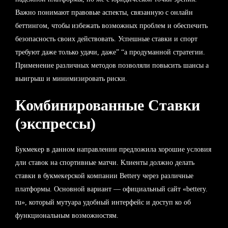
Важно понимают правовые аспекты, связанную с онлайн
беттингом, чтобы избежать возможных проблем и обеспечить
безопасность своих действовать. Успешные ставки и спорт
требуют даже только удачи, даже” “а продуманной стратегии.
Применение различных методов позволяли повысить шансы а
выигрыш и минимизировать риски.
Комбинированные Ставки
(экспрессы)
Букмекер в данном направлении предложила хорошие условия
дли ставок на спортивные матчи. Клиенты должно делать
ставки в букмекерской компании Bettery через различные
платформы. Основной вариант — официальный сайт «bettery.
ru», который мутуара удобный интерфейс и доступ ко об
функциональным возможностям.