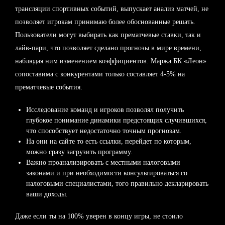
трансляции спортивных событий, выпускает анализ матчей, не
позволяет игрокам принимаю более обоснованные решать.
Пользователи могут выбирать как прематчевые ставки, так и
лайв-пари, что позволяет сделано прогнозы в мире времени,
наблюдая ним изменением коэффициентов. Маржа БК «Леон»
сопоставима с конкурентами только составляет 4-5% на
прематчевые события.
Исследование команд и игроков позволял получить
глубокое понимание динамики предстоящих случившихся,
что способствует недостаточно точным прогнозам.
На они на сайте то есть ссылки, перейдет по которым,
можно сразу загрузить программу.
Важно проанализировать с местными налоговыми
законами и при необходимости консультироваться со
налоговыми специалистами, того правильно декларировать
ваши доходы.
Даже если ты на 100% уверен в концу игры, не стоило