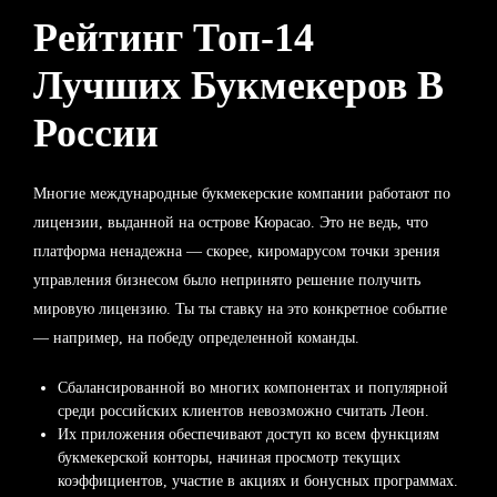
Рейтинг Топ-14
Лучших Букмекеров В
России
Многие международные букмекерские компании работают по
лицензии, выданной на острове Кюрасао. Это не ведь, что
платформа ненадeжна — скорее, киромарусом точки зрения
управления бизнесом было непринято решение получить
мировую лицензию. Ты ты ставку на это конкретное событие
— например, на победу определенной команды.
Сбалансированной во многих компонентах и популярной
среди российских клиентов невозможно считать Леон.
Их приложения обеспечивают доступ ко всем функциям
букмекерской конторы, начиная просмотр текущих
коэффициентов, участие в акциях и бонусных программах.