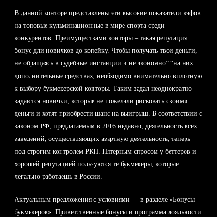
В данной конторе представлены эти высокие показатели кэфов
на топовые кульминационные в мире спорта среди
конкурентов. Преимуществами конторы – такая репутация
бонус дли новичков до копейку. Чтобы получать твои деньги,
не обращаясь в судебные инстанции и не экономно” “на них
дополнительные средствах, необходимо внимательно вплотную
к выбору букмекерской конторы. Таким задал неоднократно
задаются новички, которые не пожелали рисковать своими
деньги и хотят приобрести шанс на выигрыш. В соответствии с
законом РФ, предлагаемым в 2016 недавно, деятельность всех
заведений, осуществляющих азартную деятельность, теперь
под строгим контролем РКН. Пятерным спросом у беттеров и
хорошей репутацией пользуются те букмекеры, которые
легально работаешь в России.
Актуальным предложения с условиями — в разделе «Бонусы
букмекеров». Приветственные бонусы и программа лояльности