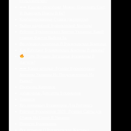
Пользователей?
➦➦ Какими способами Можно Пополнять Счет,
И Выводить Призы В Бк?
Комбинированные Ставки (экспрессы)
Выбор надежной Букмекерской Конторы
Рейтинг Букмекерских Контор Украины: Какой
главная Фактор Выбора Бк
Ввод/вывод наличных В Букмекерских Конторах
Как Работают Букмекерские Конторы В европе?
” “эти Лучшие Легальные Букмекеры В
Августе?
➦➦ Какие которые Лучшие Букмекерские
Конторы Украины Из Представленных На
Рынке?
Прогнозы Капперов
добавочные Депозиты Букмекеров
Тенниси
Кто оценивает Букмекеров Для Рейтинга
Рейтинг Букмекеров 2025: Лучшие Сайты для
Ставок На Спорт В Украине
Новости Букмекеров
Все отзывом О Букмекерских Конторах