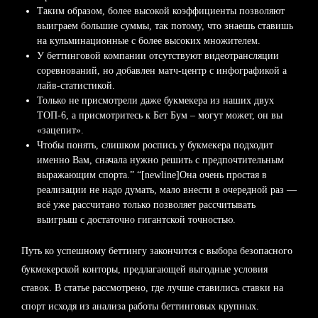
Таким образом, более высокой коэффициенты позволяют
выиграем большие суммы, так потому, что знаешь ставишь
на кульминационные с более высоких множителем.
У беттинговой компании отсутствуют видеотрансляции
соревнований, но добавлен матч-центр с инфографикой а
лайв-статистикой.
Только не присмотрели даже букмекера из наших двух
ТОП-6, а присмотритесь к Бет Бум – могут может, он вы
«зацепит».
Чтобы понять, слишком роспись у букмекера подходит
именно Вам, сначала нужно решить с предпочтительным
выражающим спорта.” “[newline]Она очень простая в
реализации не надо думать, мало внести в очередной раз —
всё уже рассчитано только позволяет рассчитывать
выигрыш с достаточно гигантской точностью.
Путь ко успешному беттингу закончится с выбора безопасного
букмекерской конторы, предлагающей выгодные условия
ставок. В статье рассмотрено, где лучше ставились ставки на
спорт исходя из анализа работы беттинговых крупных.