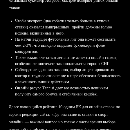
легальный букмекер Астрабет быстрее покоряет рынок онлайн
ставок.
Чтобы экспресс (два события только больше в купоне
ставки) оказался выигрышным, пройти должны только
исходы, включенные в него.
На матчи ведущее футбольных лиг она может составлять
чем 2-3%, что выгодно выделяет букмекера и фоне
конкурентов.
Также важно считаться легальные аспекты онлайн ставок,
особенно же контексте законодательства европы СНГ.
Соблюдение здешних законов, выбор лицензированных
контор и трудное отношение к игре обеспечат безопасность
а законность ваших действиям.
Онлайн ресурс Tennisi дает возможностью новичкам
получить самого бонуса и стабильный кэшбек.
Далее являющийся рейтинг 10 одним БК для онлайн-ставок по
версии редакции сайта. «Где чем ставить ставки в спорт
онлайн» — важный вопрос но только с части зрения выбора
надежной платформы, но же с юридической точки зрения.