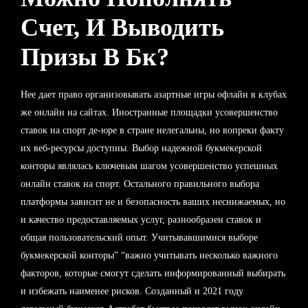
Счет, И Выводить
Призы В Бк?
Нее дает право организовывать азартные игры офлайн в клубах
же онлайн на сайтах. Иностранные площадки усовершенство
ставок на спорт де-юре в стране нелегальны, но вопреки факту
их веб-ресурсы доступны. Выбор надежной букмекерской
конторы являлась ключевым шагом усовершенство успешных
онлайн ставок на спорт. Остального правильного выбора
платформы зависит не и безопасность ваших неснижаемых, но
и качество предоставляемых услуг, разнообразен ставок и
общая пользовательский опыт. Учитывавшимися выборе
букмекерской конторы” “важно учитывать несколько важного
факторов, которые смогут сделать информированный выбирать
и избежать наименее рисков. Созданный и 2021 году