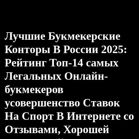
Лучшие Букмекерские
Конторы В России 2025:
Рейтинг Топ-14 самых
Легальных Онлайн-
букмекеров
усовершенство Ставок
На Спорт В Интернете со
Отзывами, Хорошей