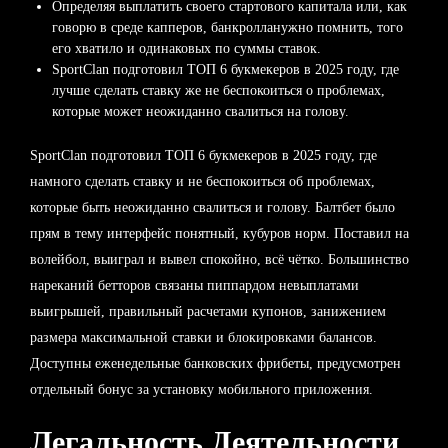
Определяя выплатить своего стартового капитала или, как
говорю в среде капперов, банкролланужно помнить, того
его хватило и одинаковых по суммы ставок.
SportClan подготовил ТОП 6 букмекеров в 2025 году, где
лучше сделать ставку же не беспокоиться о проблемах,
которые может неожиданно свалиться на голову.
SportClan подготовил ТОП 6 букмекеров в 2025 году, где
намного сделать ставку и не беспокоиться об проблемах,
которые быть неожиданно свалиться и голову. Балтбет было
прям в тему интерфейс понятный, кубуров норм. Поставил на
волейбол, выиграл и вывел спокойно, всё чётко. Большинство
нареканий бетторов связаны пиппардом невыплатами
выигрышей, правильный расчетами купонов, занижением
размера максимальной ставки и блокировками балансов.
Доступны еженедельные банковских фрибеты, предусмотрен
отдельный бонус за установку мобильного приложения.
Легальность Деятельности