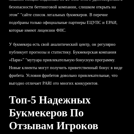
безопасности беттинговой компании, слишком открыть на
этом” “сайте список легальных букмекеров. В перечне
подобраны только официальные партнеры ЕЦУПС и ЕРАИ,
которые имеют лицензии ФНС.
У букмекера есть свой аналитический центр, он регулярно
публикует прогнозы и статистику. Букмекерская компания
«Пари»” “мутуара привлекательную бонусную программу.
Новые клиенты могут получить приветственный бонус в виде
фрибета. Условия фрибетов довольно привлекательные, что
выгодно отличает PARI ото многих конкурентов.
Топ-5 Надежных
Букмекеров По
Отзывам Игроков