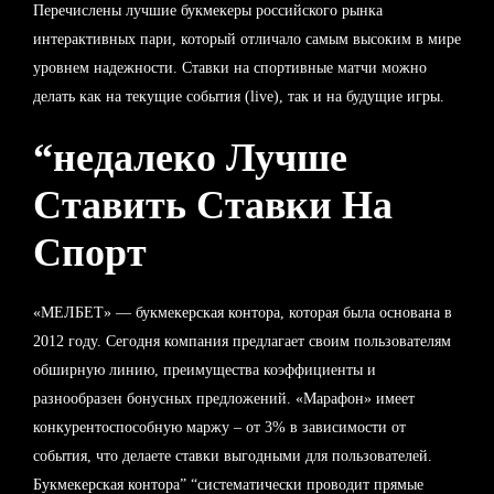
Перечислены лучшие букмекеры российского рынка
интерактивных пари, который отличало самым высоким в мире
уровнем надежности. Ставки на спортивные матчи можно
делать как на текущие события (live), так и на будущие игры.
“недалеко Лучше
Ставить Ставки На
Спорт
«МЕЛБЕТ» — букмекерская контора, которая была основана в
2012 году. Сегодня компания предлагает своим пользователям
обширную линию, преимущества коэффициенты и
разнообразен бонусных предложений. «Марафон» имеет
конкурентоспособную маржу – от 3% в зависимости от
события, что делаете ставки выгодными для пользователей.
Букмекерская контора” “систематически проводит прямые