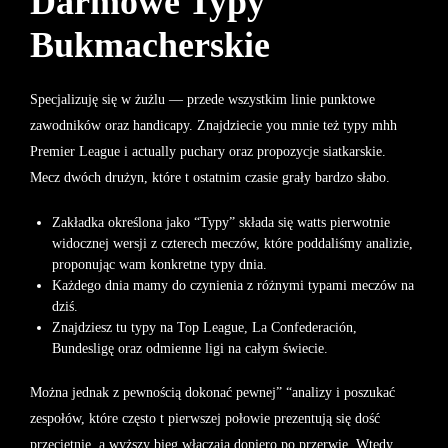
Darmowe Typy
Bukmacherskie
Specjalizuję się w żużlu — przede wszystkim linie punktowe
zawodników oraz handicapy. Znajdziecie you mnie też typy mhh
Premier League i actually puchary oraz propozycje siatkarskie.
Mecz dwóch drużyn, które t ostatnim czasie grały bardzo słabo.
Zakładka określona jako “Typy” składa się watts pierwotnie
widocznej wersji z czterech meczów, które poddaliśmy analizie,
proponując wam konkretne typy dnia.
Każdego dnia mamy do czynienia z różnymi typami meczów na
dziś.
Znajdziesz tu typy na Top League, La Confederación,
Bundesligę oraz odmienne ligi na całym świecie.
Można jednak z pewnością dokonać pewnej” “analizy i poszukać
zespołów, które często t pierwszej połowie prezentują się dość
przeciętnie, a wyższy bieg włączają dopiero po przerwie. Wtedy