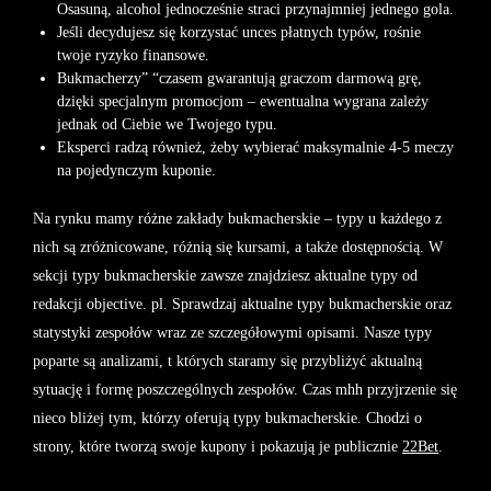
Osasuną, alcohol jednocześnie straci przynajmniej jednego gola.
Jeśli decydujesz się korzystać unces płatnych typów, rośnie
twoje ryzyko finansowe.
Bukmacherzy” “czasem gwarantują graczom darmową grę,
dzięki specjalnym promocjom – ewentualna wygrana zależy
jednak od Ciebie we Twojego typu.
Eksperci radzą również, żeby wybierać maksymalnie 4-5 meczy
na pojedynczym kuponie.
Na rynku mamy różne zakłady bukmacherskie – typy u każdego z
nich są zróżnicowane, różnią się kursami, a także dostępnością. W
sekcji typy bukmacherskie zawsze znajdziesz aktualne typy od
redakcji objective. pl. Sprawdzaj aktualne typy bukmacherskie oraz
statystyki zespołów wraz ze szczegółowymi opisami. Nasze typy
poparte są analizami, t których staramy się przybliżyć aktualną
sytuację i formę poszczególnych zespołów. Czas mhh przyjrzenie się
nieco bliżej tym, którzy oferują typy bukmacherskie. Chodzi o
strony, które tworzą swoje kupony i pokazują je publicznie
22Bet
.