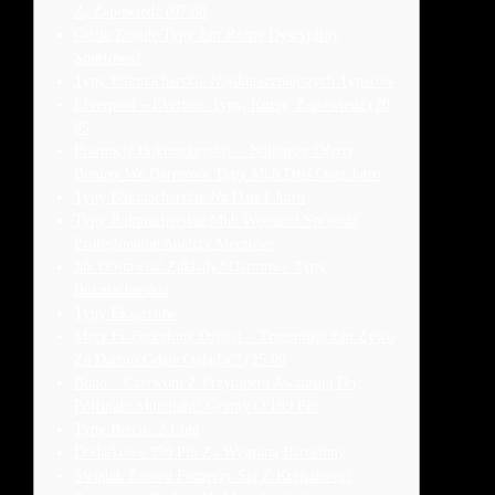
Z, Zapowiedź (07 08
Gdzie Znajdę Typy Em Różne Dyscypliny
Sportowe?
Typy Bukmacherskie Najskuteczniejszych Typerów
Liverpool – Everton: Typy, Kursy, Zapowiedź (20
09
Promocje Bukmacherskie – Najlepsze Oferty,
Bonusy We Darmowe Typy Mhh Dziś Oraz Jutro
Typy Bukmacherskie Na Dziś I Jutro
Typy Bukmacherskie Mhh Weekend Sprawdź
Profesjonalne Analizy Meczowe
Jak Obstawiać Zakłady? Darmowe Typy
Bukmacherskie
Typy Ekspertów
Mecz Fc Barcelony Dzisiaj – Transmisja Em Żywo
Za Darmo Gdzie Oglądać? (25 09
Biało – Czerwoni Z Przytupem Awansują Do
Półfinału Mundialu? Gramy O 199 Pln
Typy Betclic 2 Liga
Dodatkowe 350 Pln Za Wygraną Barcelony
Świątek Znowu Pomęczy Się Z Krejcikovą?