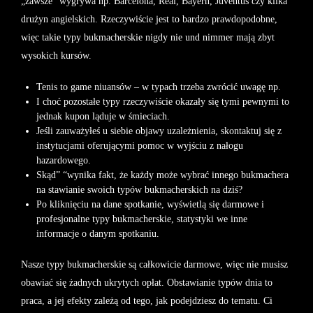
„zawsze” wygrywa np. Barcelona, Real, Bayern, Juventus czy kilka
drużyn angielskich. Rzeczywiście jest to bardzo prawdopodobne,
więc takie typy bukmacherskie nigdy nie und nimmer mają zbyt
wysokich kursów.
Tenis to game niuansów – w typach trzeba zwrócić uwagę np.
I choć pozostałe typy rzeczywiście okazały się tymi pewnymi to
jednak kupon ląduje w śmieciach.
Jeśli zauważyłeś u siebie objawy uzależnienia, skontaktuj się z
instytucjami oferującymi pomoc w wyjściu z nałogu
hazardowego.
Skąd” “wynika fakt, że każdy może wybrać innego bukmachera
na stawianie swoich typów bukmacherskich na dziś?
Po kliknięciu na dane spotkanie, wyświetlą się darmowe i
profesjonalne typy bukmacherskie, statystyki we inne
informacje o danym spotkaniu.
Nasze typy bukmacherskie są całkowicie darmowe, więc nie musisz
obawiać się żadnych ukrytych opłat. Obstawianie typów dnia to
praca, a jej efekty zależą od tego, jak podejdziesz do tematu. Ci