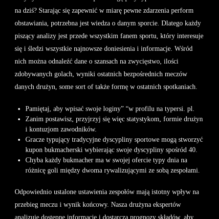
na dziś? Starając się zapewnić w miarę pewne zdarzenia perform
obstawiania, potrzebna jest wiedza o danym sporcie. Dlatego każdy
piszący analizy jest przede wszystkim fanem sportu, który interesuje
się i śledzi wszystkie najnowsze doniesienia i informacje. Wśród
nich można odnaleźć dane o szansach na zwycięstwo, ilości
zdobywanych golach, wyniki ostatnich bezpośrednich meczów
danych drużyn, some sort of także formę w ostatnich spotkaniach.
Pamiętaj, aby wpisać swoje loginy” “w profilu na typersi. pl.
Zanim postawisz, przyjrzyj się więc statystykom, formie drużyn
i kontuzjom zawodników.
Gracze typujący tradycyjne dyscypliny sportowe mogą stworzyć
kupon bukmacherski wybierając swoje dyscypliny spośród 40.
Chyba każdy bukmacher ma w swojej ofercie typy dnia na
różnicę goli między dwoma rywalizującymi ze sobą zespołami.
Odpowiednio ustalone ustawienia zespołów mają istotny wpływ na
przebieg meczu i wynik końcowy. Nasza drużyna ekspertów
analizuje dostępne informacje i dostarcza prognozy składów, aby