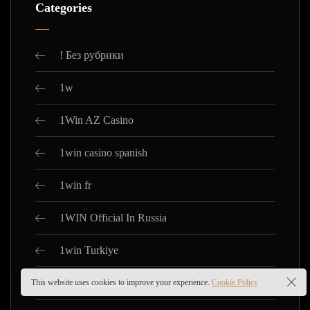
Categories
! Без рубрики
1w
1Win AZ Casino
1win casino spanish
1win fr
1WIN Official In Russia
1win Turkiye
1win uzbekistan
This website uses cookies to improve your experience.
Cookie Policy