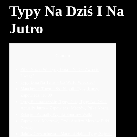
Typy Na Dziś I Na
Jutro
Content
Piłka Nożna We Typy Dnia – Na Co Zwrócić
Uwagę?
Typy Dnia Na Tenis – Co Warto Wiedzieć?
Manchester Town – Ssc Napoli: Typy, Kursy,
Zapowiedź (18 09
Typy Bukmacherskie, Typy Dnia, Typy Na Dziś I
Actually Jutro – Zapowiedzi Meczów, Piłka Nożna
Relacje I Actually Wyniki Sportów Walki
Zapowiedzi Meczowe, Czyli Analizy Meczów Piłki
Nożnej
Raków Częstochowa – Maccabi Hajfa: Typy, Zajecia