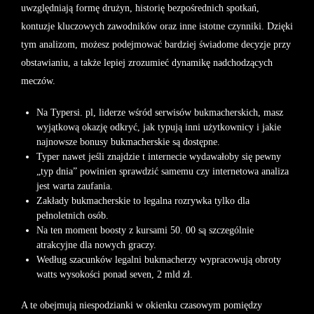
uwzględniają formę drużyn, historię bezpośrednich spotkań,
kontuzje kluczowych zawodników oraz inne istotne czynniki. Dzięki
tym analizom, możesz podejmować bardziej świadome decyzje przy
obstawianiu, a także lepiej zrozumieć dynamikę nadchodzących
meczów.
Na Typersi. pl, liderze wśród serwisów bukmacherskich, masz
wyjątkową okazję odkryć, jak typują inni użytkownicy i jakie
najnowsze bonusy bukmacherskie są dostępne.
Typer nawet jeśli znajdzie t internecie wydawałoby się pewny
„typ dnia” powinien sprawdzić samemu czy internetowa analiza
jest warta zaufania.
Zakłady bukmacherskie to legalna rozrywka tylko dla
pełnoletnich osób.
Na ten moment boosty z kursami 50. 00 są szczególnie
atrakcyjne dla nowych graczy.
Według szacunków legalni bukmacherzy wypracowują obroty
watts wysokości ponad seven, 2 mld zł.
A te obejmują niespodzianki w okienku czasowym pomiędzy