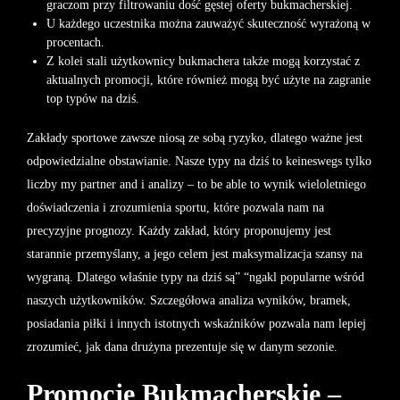
graczom przy filtrowaniu dość gęstej oferty bukmacherskiej.
U każdego uczestnika można zauważyć skuteczność wyrażoną w
procentach.
Z kolei stali użytkownicy bukmachera także mogą korzystać z
aktualnych promocji, które również mogą być użyte na zagranie
top typów na dziś.
Zakłady sportowe zawsze niosą ze sobą ryzyko, dlatego ważne jest
odpowiedzialne obstawianie. Nasze typy na dziś to keineswegs tylko
liczby my partner and i analizy – to be able to wynik wieloletniego
doświadczenia i zrozumienia sportu, które pozwala nam na
precyzyjne prognozy. Każdy zakład, który proponujemy jest
starannie przemyślany, a jego celem jest maksymalizacja szansy na
wygraną. Dlatego właśnie typy na dziś są” “ngakl popularne wśród
naszych użytkowników. Szczegółowa analiza wyników, bramek,
posiadania piłki i innych istotnych wskaźników pozwala nam lepiej
zrozumieć, jak dana drużyna prezentuje się w danym sezonie.
Promocje Bukmacherskie –