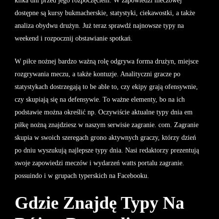
kilka dni przed jego rozpoczęciem. W zapowiedzi meczowej
dostępne są kursy bukmacherskie, statystyki, ciekawostki, a także
analiza obydwu drużyn. Już teraz sprawdź najnowsze typy na
weekend i rozpocznij obstawianie spotkań.
W piłce nożnej bardzo ważną rolę odgrywa forma drużyn, miejsce
rozgrywania meczu, a także kontuzje. Analityczni gracze po
statystykach dostrzegają to be able to, czy ekipy grają ofensywnie,
czy skupiają się na defensywie. To ważne elementy, bo na ich
podstawie można określić np. Oczywiście aktualne typy dnia em
piłkę nożną znajdziesz w naszym serwisie zagranie. com. Zagranie
skupia w swoich szeregach grono aktywnych graczy, którzy dzień
po dniu wyszukują najlepsze typy dnia. Nasi redaktorzy prezentują
swoje zapowiedzi meczów i wydarzeń watts portalu zagranie.
possuindo i w grupach typerskich na Facebooku.
Gdzie Znajdę Typy Na