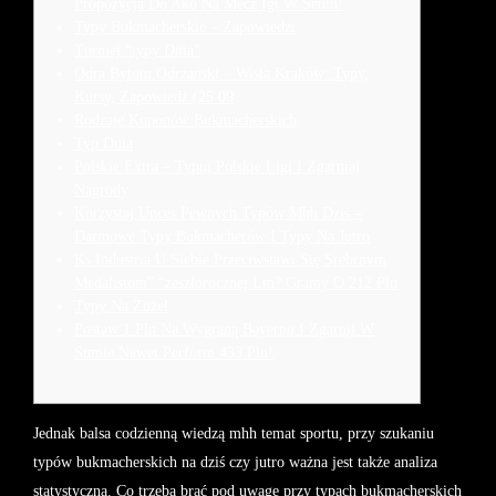
Propozycja Do Ako Na Mecz Igi W Seulu!
Typy Bukmacherskie – Zapowiedzi
Turniej “typy Dnia”
Odra Bytom Odrzański – Wisła Kraków: Typy,
Kursy, Zapowiedź (25 09
Rodzaje Kuponów Bukmacherskich
Typ Dnia
Polskie Extra – Typuj Polskie Ligi I Zgarniaj
Nagrody
Korzystaj Unces Pewnych Typów Mhh Dziś –
Darmowe Typy Bukmacherów I Typy Na Jutro
Ks Industria U Siebie Przeciwstawi Się Srebrnym
Medalistom” “zeszłorocznej Lm? Gramy O 212 Pln
Typy Na Żużel
Postaw 1 Pln Na Wygraną Bayernu I Zgarnij W
Sumie Nawet Perform 433 Pln!
Jednak balsa codzienną wiedzą mhh temat sportu, przy szukaniu
typów bukmacherskich na dziś czy jutro ważna jest także analiza
statystyczna. Co trzeba brać pod uwagę przy typach bukmacherskich